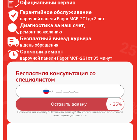
Официальный сервис
Гарантийное обслуживание
варочной панели Fagor MCF-2GI до 3 лет
Диагностика за наш счет,
ремонт по желанию
Бесплатный выезд курьера
в день обращения
Срочный ремонт
варочной панели Fagor MCF-2GI от 35 минут
Бесплатная консультация со
специалистом
Оставить заявку
Нажимая на кнопку "Оставить заявку" Вы соглашаетесь c
политикой
конфиденциальности