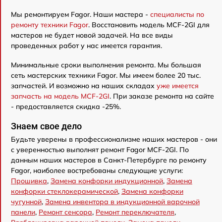
Мы ремонтируем Fagor. Наши мастера -
специалисты по
ремонту техники Fagor
. Восстановить модель MCF-2GI для
мастеров не будет новой задачей. На все виды
проведенных работ у нас имеется гарантия.
Минимальные сроки выполнения ремонта. Мы большая
сеть мастерских техники Fagor. Мы имеем более 20 тыс.
запчастей. И возможно на наших складах
уже имеется
запчасть на модель MCF-2GI
. При заказе ремонта на сайте
- предоставляется скидка -25%.
Знаем свое дело
Будьте уверены в профессионализме наших мастеров - они
с уверенностью выполнят ремонт Fagor MCF-2GI. По
данным наших мастеров в Санкт-Петербурге по ремонту
Fagor, наиболее востребованы следующие услуги:
Прошивка
,
Замена конфорки индукционной
,
Замена
конфорки стеклокерамической
,
Замена конфорки
чугунной
,
Замена инвентора в индукционной варочной
панели
,
Ремонт сенсора
,
Ремонт переключателя
,