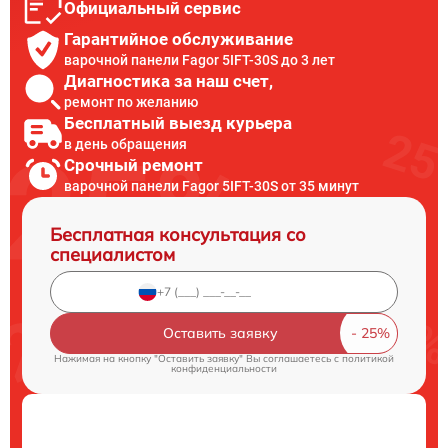
Официальный сервис
Гарантийное обслуживание
варочной панели Fagor 5IFT-30S до 3 лет
Диагностика за наш счет,
ремонт по желанию
Бесплатный выезд курьера
в день обращения
Срочный ремонт
варочной панели Fagor 5IFT-30S от 35 минут
Бесплатная консультация со
специалистом
Оставить заявку
Нажимая на кнопку "Оставить заявку" Вы соглашаетесь c
политикой
конфиденциальности