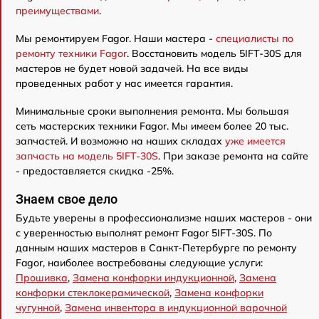
преимуществами
.
Мы ремонтируем Fagor. Наши мастера -
специалисты по
ремонту техники Fagor
. Восстановить модель 5IFT-30S для
мастеров не будет новой задачей. На все виды
проведенных работ у нас имеется гарантия.
Минимальные сроки выполнения ремонта. Мы большая
сеть мастерских техники Fagor. Мы имеем более 20 тыс.
запчастей. И возможно на наших складах
уже имеется
запчасть на модель 5IFT-30S
. При заказе ремонта на сайте
- предоставляется скидка -25%.
Знаем свое дело
Будьте уверены в профессионализме наших мастеров - они
с уверенностью выполнят ремонт Fagor 5IFT-30S. По
данным наших мастеров в Санкт-Петербурге по ремонту
Fagor, наиболее востребованы следующие услуги:
Прошивка
,
Замена конфорки индукционной
,
Замена
конфорки стеклокерамической
,
Замена конфорки
чугунной
,
Замена инвентора в индукционной варочной