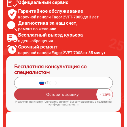
Официальный сервис
Гарантийное обслуживание
варочной панели Fagor 2VFT-700S до 3 лет
Диагностика за наш счет,
ремонт по желанию
Бесплатный выезд курьера
в день обращения
Срочный ремонт
варочной панели Fagor 2VFT-700S от 35 минут
Бесплатная консультация со
специалистом
Оставить заявку
Нажимая на кнопку "Оставить заявку" Вы соглашаетесь c
политикой
конфиденциальности