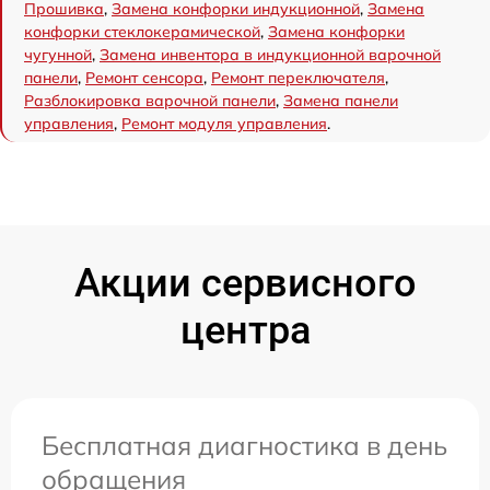
Прошивка
,
Замена конфорки индукционной
,
Замена
конфорки стеклокерамической
,
Замена конфорки
чугунной
,
Замена инвентора в индукционной варочной
панели
,
Ремонт сенсора
,
Ремонт переключателя
,
Разблокировка варочной панели
,
Замена панели
управления
,
Ремонт модуля управления
.
Акции сервисного
центра
Бесплатная диагностика в день
обращения