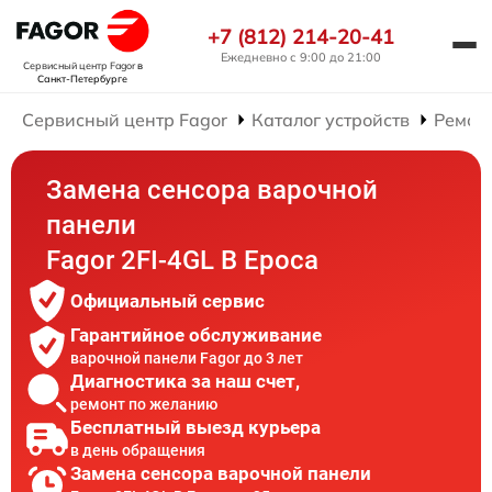
+7 (812) 214-20-41
Ежедневно с 9:00 до 21:00
Сервисный центр Fagor
в
Санкт-Петербурге
Сервисный центр Fagor
Каталог устройств
Ремон
Замена сенсора варочной
панели
Fagor 2FI-4GL B Epoca
Официальный сервис
Гарантийное обслуживание
варочной панели Fagor до 3 лет
Диагностика за наш счет,
ремонт по желанию
Бесплатный выезд курьера
в день обращения
Замена сенсора варочной панели