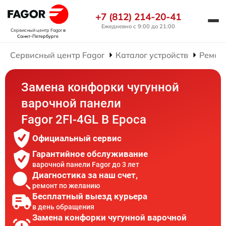
+7 (812) 214-20-41
Ежедневно с 9:00 до 21:00
Сервисный центр Fagor
в
Санкт-Петербурге
Сервисный центр Fagor
Каталог устройств
Ремон
Замена конфорки чугунной
варочной панели
Fagor 2FI-4GL B Epoca
Официальный сервис
Гарантийное обслуживание
варочной панели Fagor до 3 лет
Диагностика за наш счет,
ремонт по желанию
Бесплатный выезд курьера
в день обращения
Замена конфорки чугунной варочной