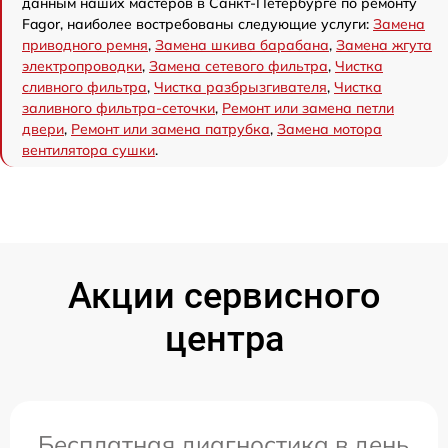
данным наших мастеров в Санкт-Петербурге по ремонту
Fagor, наиболее востребованы следующие услуги:
Замена
приводного ремня
,
Замена шкива барабана
,
Замена жгута
электропроводки
,
Замена сетевого фильтра
,
Чистка
сливного фильтра
,
Чистка разбрызгивателя
,
Чистка
заливного фильтра-сеточки
,
Ремонт или замена петли
двери
,
Ремонт или замена патрубка
,
Замена мотора
вентилятора сушки
.
Акции сервисного
центра
Бесплатная диагностика в день