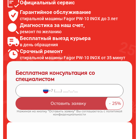
Официальный сервис
Гарантийное обслуживание
стиральной машины Fagor PW-10 INOX до 3 лет
Диагностика за наш счет,
ремонт по желанию
Бесплатный выезд курьера
в день обращения
Срочный ремонт
стиральной машины Fagor PW-10 INOX от 35 минут
Бесплатная консультация со
специалистом
Оставить заявку
Нажимая на кнопку "Оставить заявку" Вы соглашаетесь c
политикой
конфиденциальности