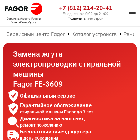
+7 (812) 214-20-41
Ежедневно с 9:00 до 21:00
Позвонить
мне утром
Сервисный центр Fagor
в
Санкт-Петербурге
Сервисный центр Fagor
Каталог устройств
Ремон
Замена жгута
электропроводки стиральной
машины
Fagor FE-3609
Официальный сервис
Гарантийное обслуживание
стиральной машины Fagor до 3 лет
Диагностика за наш счет,
ремонт по желанию
Бесплатный выезд курьера
в день обращения