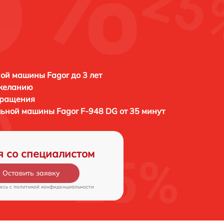
ой машины Fagor до 3 лет
 желанию
бращения
альной машины
Fagor F-948 DG от 35 минут
я со специалистом
Оставить заявку
есь c
политикой конфиденциальности