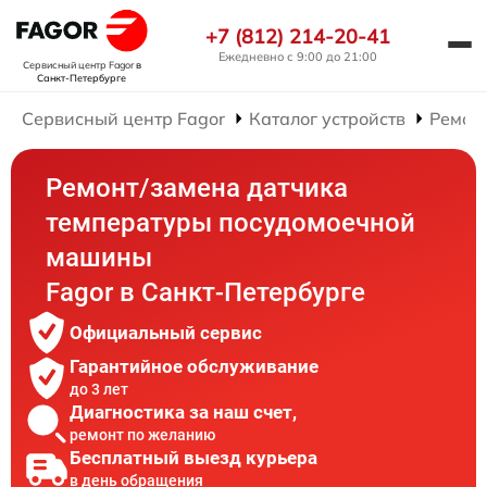
+7 (812) 214-20-41
Ежедневно с 9:00 до 21:00
Сервисный центр Fagor
в
Санкт-Петербурге
Сервисный центр Fagor
Каталог устройств
Ремон
Ремонт/замена датчика
температуры посудомоечной
машины
Fagor в Санкт-Петербурге
Официальный сервис
Гарантийное обслуживание
до 3 лет
Диагностика за наш счет,
ремонт по желанию
Бесплатный выезд курьера
в день обращения