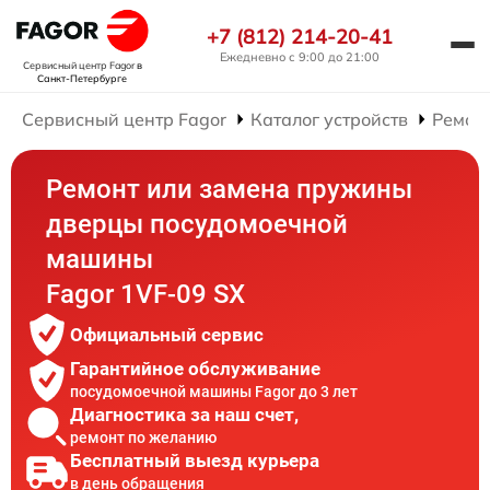
+7 (812) 214-20-41
Ежедневно с 9:00 до 21:00
Сервисный центр Fagor
в
Санкт-Петербурге
Сервисный центр Fagor
Каталог устройств
Ремон
Ремонт или замена пружины
дверцы посудомоечной
машины
Fagor 1VF-09 SX
Официальный сервис
Гарантийное обслуживание
посудомоечной машины Fagor до 3 лет
Диагностика за наш счет,
ремонт по желанию
Бесплатный выезд курьера
в день обращения