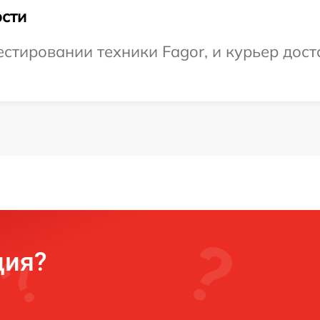
сти
тировании техники Fagor, и курьер доста
ция?