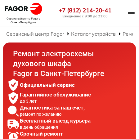
+7 (812) 214-20-41
Ежедневно с 9:00 до 21:00
Сервисный центр Fagor
в
Санкт-Петербурге
Сервисный центр Fagor
Каталог устройств
Ремон
Ремонт электросхемы
духового шкафа
Fagor в Санкт-Петербурге
Официальный сервис
Гарантийное обслуживание
до 3 лет
Диагностика за наш счет,
ремонт по желанию
Бесплатный выезд курьера
в день обращения
Срочный ремонт