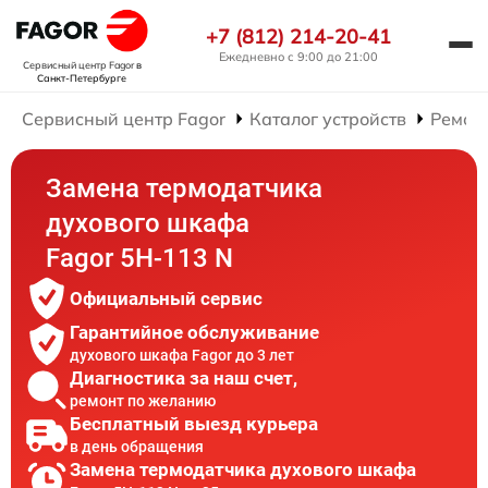
+7 (812) 214-20-41
Ежедневно с 9:00 до 21:00
Сервисный центр Fagor
в
Санкт-Петербурге
Сервисный центр Fagor
Каталог устройств
Ремон
Замена термодатчика
духового шкафа
Fagor 5H-113 N
Официальный сервис
Гарантийное обслуживание
духового шкафа Fagor до 3 лет
Диагностика за наш счет,
ремонт по желанию
Бесплатный выезд курьера
в день обращения
Замена термодатчика духового шкафа