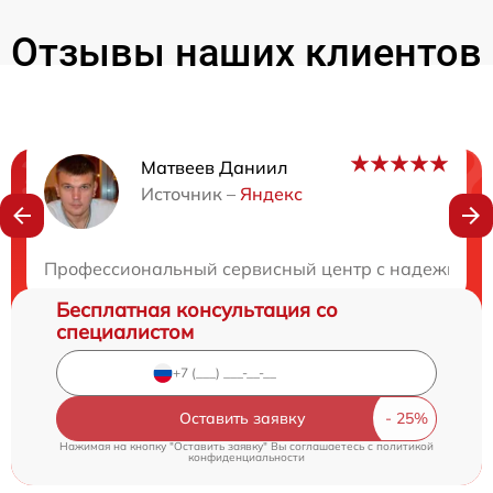
Отзывы наших клиентов
Матвеев Даниил
Нужна консультация?
Источник –
Яндекс
Закажите бесплатную консультацию
Профессиональный сервисный центр с надежными м
Бесплатная консультация со
специалистом
Оставить заявку
Нажимая на кнопку "Оставить заявку" Вы соглашаетесь c
политикой
конфиденциальности